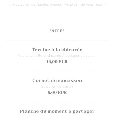
notre selection de viandes premium Au plaisir de vous recevoir
ENTREE
Terrine à la chicorée
Foie de volaille et chicorée À partager ou pas …..
12,00 EUR
Cornet de saucisson
Sélection de saison
8,00 EUR
Planche du moment à partager