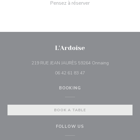
Pensez à réserver
L'Ardoise
((opens in a ne
219 RUE JEAN JAURÈS 59264 Onnaing
06 42 61 83 47
BOOKING
BOOK A TABLE
FOLLOW US