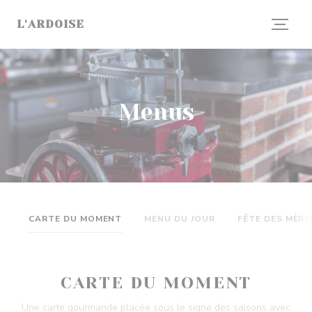
Personalizing your cookie choices
L'ARDOISE
Menus
CARTE DU MOMENT
MENU DU JOUR
FÊTE DES MÈRE
CARTE DU MOMENT
Une carte gourmande placée sous le signe des saisons avec