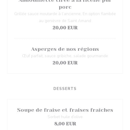
Andouillette tirée à la ficelle pur
porc
Grillée sauce moutarde à l’ancienne, En option flambée
au genièvre de Saint Amand
20,00 EUR
Asperges de nos régions
Œuf parfait, sauce gribiche, salade gourmande
20,00 EUR
DESSERTS
Soupe de fraise et fraises fraîches
Sorbet huile d’olive
8,00 EUR