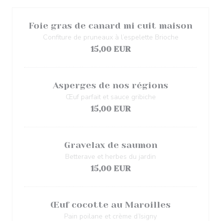
Foie gras de canard mi cuit maison
Confiture de pruneaux à l’espelette Brioche
15,00 EUR
Asperges de nos régions
Œuf parfait et sauce gribiche
15,00 EUR
Gravelax de saumon
Betterave et herbes du jardin
15,00 EUR
Œuf cocotte au Maroilles
Pain poilane et crème d’Isigny