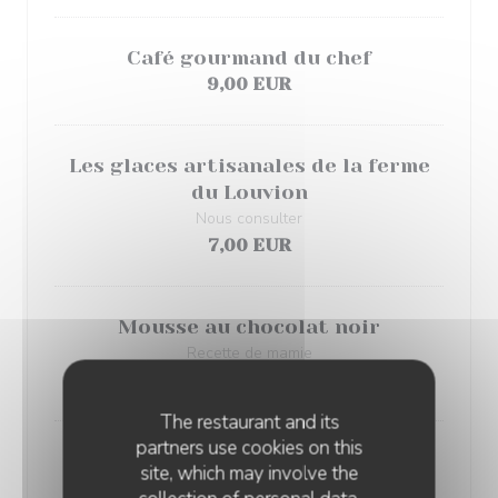
Café gourmand du chef
9,00 EUR
Les glaces artisanales de la ferme
du Louvion
Nous consulter
7,00 EUR
Mousse au chocolat noir
Recette de mamie
8,00 EUR
The restaurant and its
partners use cookies on this
Tiramisu aux cookies
site, which may involve the
8,00 EUR