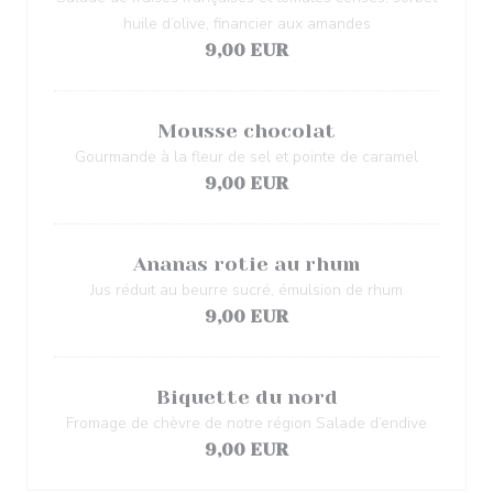
huile d’olive, financier aux amandes
9,00 EUR
Mousse chocolat
Gourmande à la fleur de sel et pointe de caramel
9,00 EUR
Ananas rotie au rhum
Jus réduit au beurre sucré, émulsion de rhum
9,00 EUR
Biquette du nord
Fromage de chèvre de notre région Salade d’endive
9,00 EUR