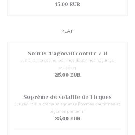
15,00 EUR
PLAT
Souris d’agneau confite 7 H
Jus à la marocaine, pommes dauphines, légumes
printanier
25,00 EUR
Suprême de volaille de Licques
Jus réduit à la crème et agrumes Pommes dauphines et
légumes printanier
25,00 EUR