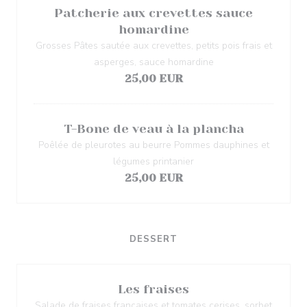
Patcherie aux crevettes sauce
homardine
Grosses Pâtes sautée aux crevettes, petits pois frais et
asperges, sauce homardine
25,00 EUR
T-Bone de veau à la plancha
Poêlée de pleurotes au beurre Pommes dauphines et
légumes printanier
25,00 EUR
DESSERT
Les fraises
Salade de fraises françaises et tomates cerises, sorbet