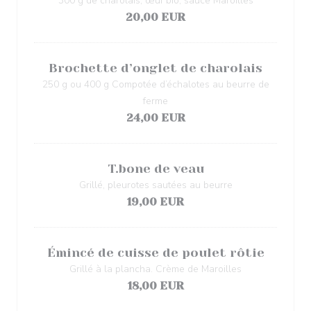
300 g de charolais, œuf bio, sauce Maroilles
20,00 EUR
Brochette d’onglet de charolais
250 g ou 400 g Compotée d’échalotes au beurre de
ferme
24,00 EUR
T.bone de veau
Grillé, pleurotes sautées au beurre
19,00 EUR
Émincé de cuisse de poulet rôtie
Grillé à la plancha. Crème de Maroilles
18,00 EUR