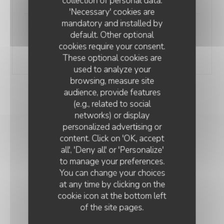
collection of personal data.
'Necessary' cookies are
mandatory and installed by
Brioche pain perdu
default. Other optional
Caramel beurre salé à la crème d’Isigny
cookies require your consent.
8,00 EUR
These optional cookies are
used to analyze your
browsing, measure site
pensez à réserver
audience, provide features
(e.g., related to social
networks) or display
personalized advertising or
L'ARDOISE
content. Click on 'OK, accept
MENU DU JOUR
all', 'Deny all' or 'Personalize'
to manage your preferences.
plat du jour 15 €
You can change your choices
at any time by clicking on the
15,00 EUR
cookie icon at the bottom left
of the site pages.