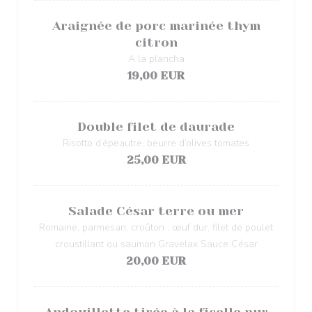
Araignée de porc marinée thym
citron
A la plancha
19,00 EUR
Double filet de daurade
Risotto d’épeautre, beurre d’olives tomates
25,00 EUR
Salade César terre ou mer
Romaine, parmesan, croûton , œuf dur, filet de poulet
croustillant ou saumon Gravelax Sauce César
20,00 EUR