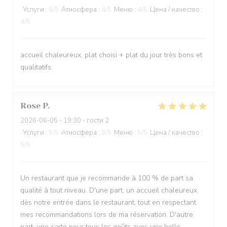
Услуги
:
5
/5
Атмосфера
:
4
/5
Меню
:
4
/5
Цена / качество
:
4
/5
accueil chaleureux, plat choisi + plat du jour très bons et
qualitatifs.
Rose
P
2026-06-05
- 19:30 - гости 2
Услуги
:
5
/5
Атмосфера
:
3
/5
Меню
:
5
/5
Цена / качество
:
5
/5
Un restaurant que je recommande à 100 % de part sa
qualité à tout niveau. D'une part, un accueil chaleureux
dès notre entrée dans le restaurant, tout en respectant
mes recommandations lors de ma réservation. D'autre
part, une carte pour tous les goûts avec une belle