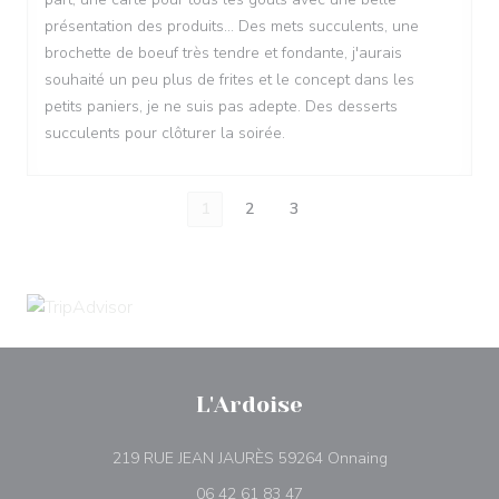
présentation des produits... Des mets succulents, une
brochette de boeuf très tendre et fondante, j'aurais
souhaité un peu plus de frites et le concept dans les
petits paniers, je ne suis pas adepte. Des desserts
succulents pour clôturer la soirée.
1
2
3
L'Ardoise
((открывается 
219 RUE JEAN JAURÈS 59264 Onnaing
06 42 61 83 47