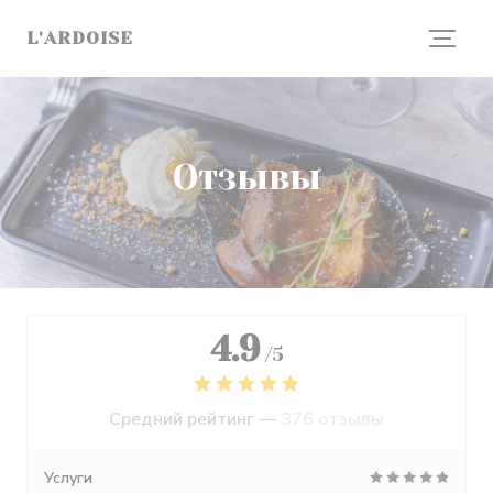
Панель управления cookies
L'ARDOISE
Отзывы
4.9
/5
Средний рейтинг —
376 отзывы
Услуги