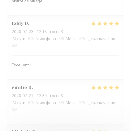
bistrot de village
Eddy
D
2026-07-23
- 12:15 - гости 3
Услуги
:
5
/5
Атмосфера
:
5
/5
Меню
:
5
/5
Цена / качество
:
4
/5
Excellent !
emilie
D
2026-07-21
- 12:30 - гости 6
Услуги
:
5
/5
Атмосфера
:
5
/5
Меню
:
5
/5
Цена / качество
:
5
/5