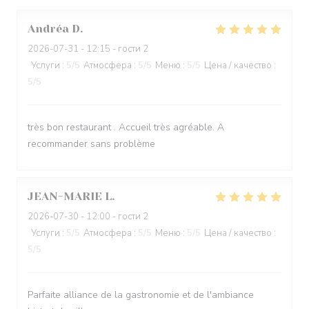
Andréa
D
2026-07-31
- 12:15 - гости 2
Услуги
:
5
/5
Атмосфера
:
5
/5
Меню
:
5
/5
Цена / качество
:
5
/5
très bon restaurant . Accueil très agréable. A
recommander sans problème
JEAN-MARIE
L
2026-07-30
- 12:00 - гости 2
Услуги
:
5
/5
Атмосфера
:
5
/5
Меню
:
5
/5
Цена / качество
:
5
/5
Parfaite alliance de la gastronomie et de l'ambiance