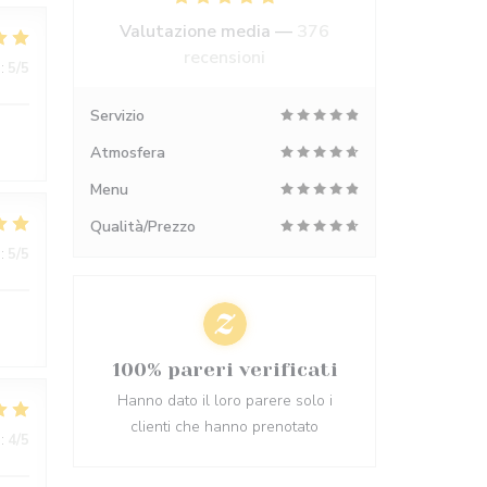
Valutazione media —
376
recensioni
:
5
/5
Servizio
Atmosfera
Menu
Qualità/Prezzo
:
5
/5
100% pareri verificati
Hanno dato il loro parere solo i
clienti che hanno prenotato
:
4
/5