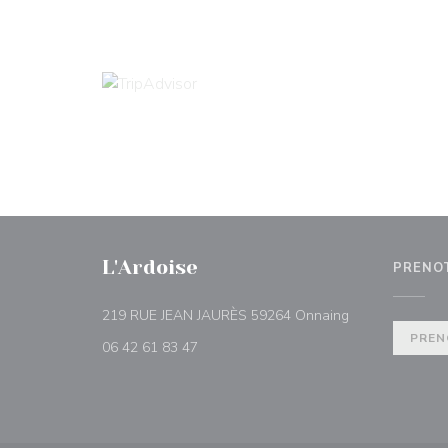
L'Ardoise
PRENO
((apre una nuova
219 RUE JEAN JAURÈS 59264 Onnaing
PREN
06 42 61 83 47