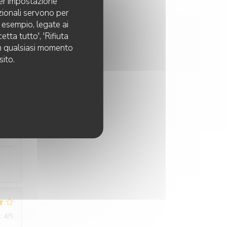
per impostazione
pzionali servono per
d esempio, legate ai
tta tutto', 'Rifiuta
 in qualsiasi momento
sito.
:
5
/5
:
5
/5
:
4
/5