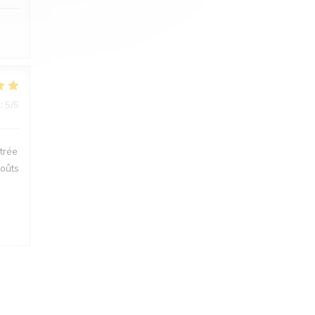
:
5
/5
trée
goûts