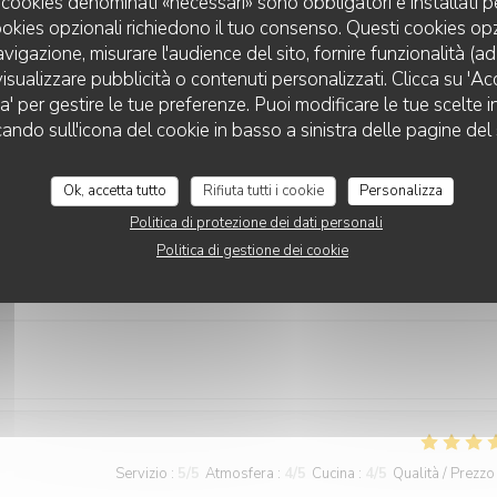
 I cookies denominati «necessari» sono obbligatori e installati 
cookies opzionali richiedono il tuo consenso. Questi cookies o
avigazione, misurare l'audience del sito, fornire funzionalità (a
isualizzare pubblicità o contenuti personalizzati. Clicca su 'Acce
za' per gestire le tue preferenze. Puoi modificare le tue scelte
L'ARDOISE
cando sull'icona del cookie in basso a sinistra delle pagine del 
Servizio
:
5
/5
Atmosfera
:
5
/5
Cucina
:
5
/5
Qualità / Prezzo
Ok, accetta tutto
Rifiuta tutti i cookie
Personalizza
Politica di protezione dei dati personali
Politica di gestione dei cookie
Servizio
:
5
/5
Atmosfera
:
5
/5
Cucina
:
5
/5
Qualità / Prezzo
Servizio
:
5
/5
Atmosfera
:
4
/5
Cucina
:
4
/5
Qualità / Prezzo