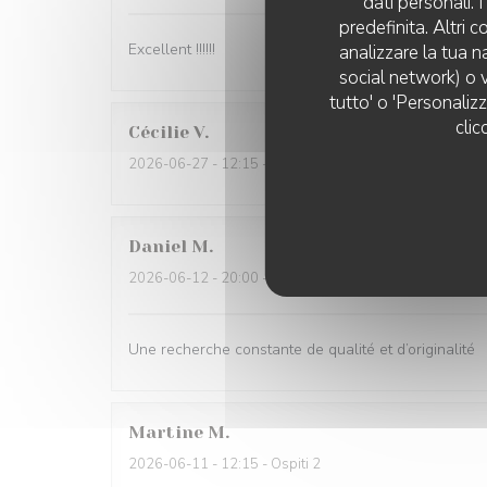
dati personali.
predefinita. Altri 
Excellent !!!!!!
analizzare la tua n
social network) o v
tutto' o 'Personaliz
clic
Cécilie
V
2026-06-27
- 12:15 - Ospiti 6
Daniel
M
2026-06-12
- 20:00 - Ospiti 2
Une recherche constante de qualité et d’originalité
Martine
M
2026-06-11
- 12:15 - Ospiti 2