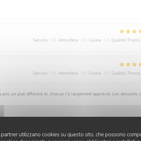
Servizio
:
5
/5
Atmosfera
:
5
/5
Cucina
:
5
/5
Qualità / Prezzo
Servizio
:
5
/5
Atmosfera
:
5
/5
Cucina
:
5
/5
Qualità / Prezzo
a pris un plat différent et, chacun l'a largement apprécié. Les desserts 
uoi partner utilizzano cookies su questo sito, che possono compo
Servizio
:
5
/5
Atmosfera
:
5
/5
Cucina
:
5
/5
Qualità / Prezzo