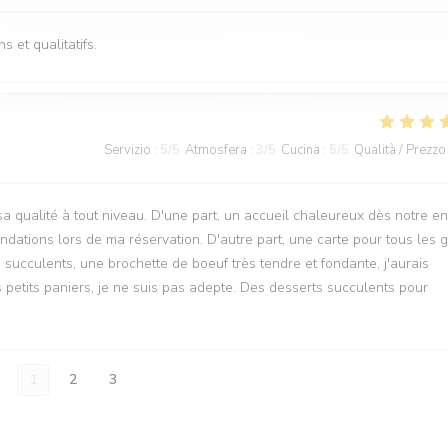
s et qualitatifs.
Servizio
:
5
/5
Atmosfera
:
3
/5
Cucina
:
5
/5
Qualità / Prezzo
 qualité à tout niveau. D'une part, un accueil chaleureux dès notre en
dations lors de ma réservation. D'autre part, une carte pour tous les 
 succulents, une brochette de boeuf très tendre et fondante, j'aurais
s petits paniers, je ne suis pas adepte. Des desserts succulents pour
1
2
3