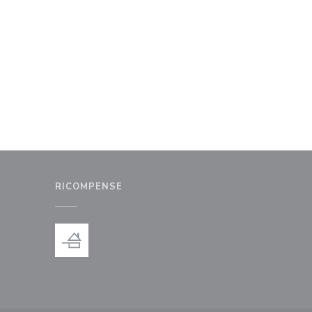
RICOMPENSE
nestra))
uova finestra))