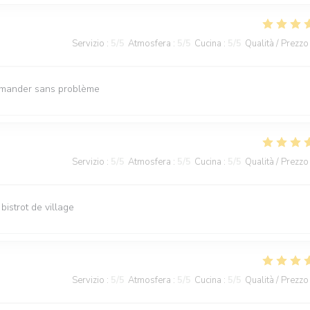
Servizio
:
5
/5
Atmosfera
:
5
/5
Cucina
:
5
/5
Qualità / Prezzo
ommander sans problème
Servizio
:
5
/5
Atmosfera
:
5
/5
Cucina
:
5
/5
Qualità / Prezzo
bistrot de village
Servizio
:
5
/5
Atmosfera
:
5
/5
Cucina
:
5
/5
Qualità / Prezzo