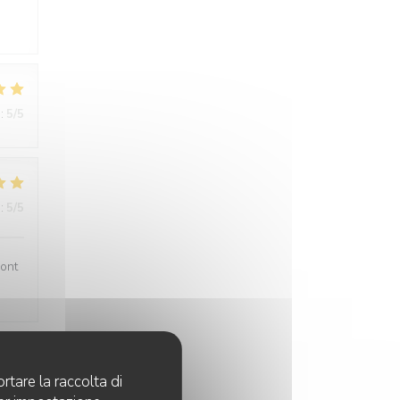
:
5
/5
:
5
/5
sont
rtare la raccolta di
:
5
/5