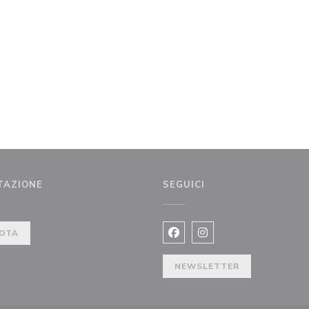
TAZIONE
SEGUICI
 finestra))
OTA
Facebook ((apre una nuova fi
Instagram ((apre una n
NEWSLETTER