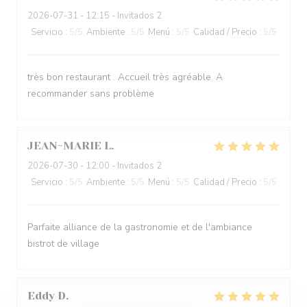
2026-07-31
- 12:15 - Invitados 2
Servicio
:
5
/5
Ambiente
:
5
/5
Menú
:
5
/5
Calidad / Precio
:
5
/5
très bon restaurant . Accueil très agréable. A
recommander sans problème
JEAN-MARIE
L
2026-07-30
- 12:00 - Invitados 2
Servicio
:
5
/5
Ambiente
:
5
/5
Menú
:
5
/5
Calidad / Precio
:
5
/5
Parfaite alliance de la gastronomie et de l'ambiance
bistrot de village
Eddy
D