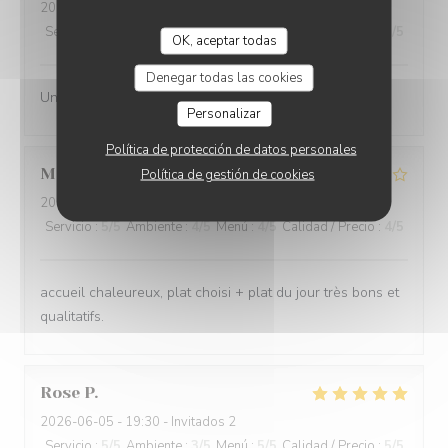
2026-06-12
- 20:00 - Invitados 2
Servicio
:
5
/5
Ambiente
:
5
/5
Menú
:
5
/5
Calidad / Precio
:
5
/5
OK, aceptar todas
Denegar todas las cookies
Une recherche constante de qualité et d’originalité
Personalizar
Política de protección de datos personales
Martine
M
Política de gestión de cookies
2026-06-11
- 12:15 - Invitados 2
Servicio
:
5
/5
Ambiente
:
4
/5
Menú
:
4
/5
Calidad / Precio
:
4
/5
accueil chaleureux, plat choisi + plat du jour très bons et
qualitatifs.
Rose
P
2026-06-05
- 19:30 - Invitados 2
Servicio
:
5
/5
Ambiente
:
3
/5
Menú
:
5
/5
Calidad / Precio
:
5
/5