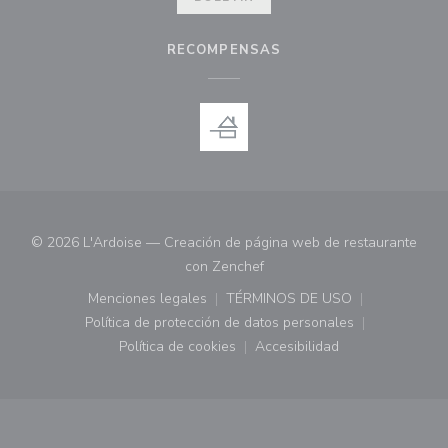
RECOMPENSAS
© 2026 L'Ardoise — Creación de página web de restaurante
((abre en una nueva ventana)
con
Zenchef
Menciones legales
TÉRMINOS DE USO
((abre en una nueva ventana))
((abre en una nueva ven
Política de protección de datos personales
((abre en una nueva ventana))
Política de cookies
Accesibilidad
((abre en una nueva ventana))
((abre en una nueva ven