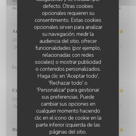
un plat différent et, chacun l'a largement apprécié. Les
defecto. Otras cookies
desserts sont également délicieux. Merci à toute l'équipe.
opcionales requieren su
consentimiento. Estas cookies
opcionales sirven para analizar
Anne
K
su navegación, medir la
2026-07-02
- 12:00 - Invitados 2
audiencia del sitio, ofrecer
funcionalidades (por ejemplo,
Servicio
:
5
/5
Ambiente
:
5
/5
Menú
:
5
/5
Calidad / Precio
:
5
/5
relacionadas con redes
sociales) o mostrar publicidad
Excellent !!!!!!
o contenidos personalizados.
L'ARDOISE
Haga clic en 'Aceptar todo',
'Rechazar todo' o
'Personalizar' para gestionar
Cécilie
V
sus preferencias. Puede
2026-06-27
- 12:15 - Invitados 6
cambiar sus opciones en
Servicio
:
5
/5
Ambiente
:
5
/5
Menú
:
5
/5
Calidad / Precio
:
5
/5
cualquier momento haciendo
clic en el icono de cookie en la
parte inferior izquierda de las
Daniel
M
páginas del sitio.