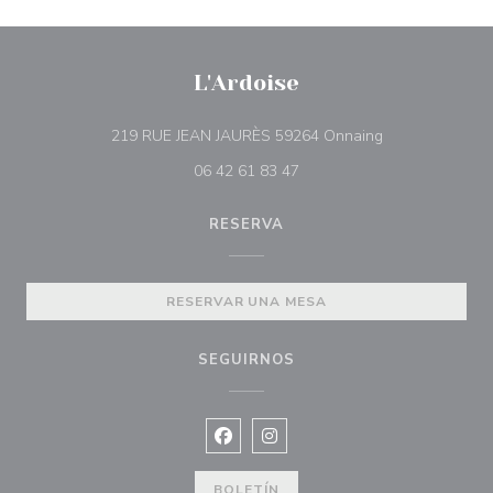
L'Ardoise
((abre en una n
219 RUE JEAN JAURÈS 59264 Onnaing
06 42 61 83 47
RESERVA
RESERVAR UNA MESA
SEGUIRNOS
Facebook ((abre en una nueva vent
Instagram ((abre en una nuev
BOLETÍN